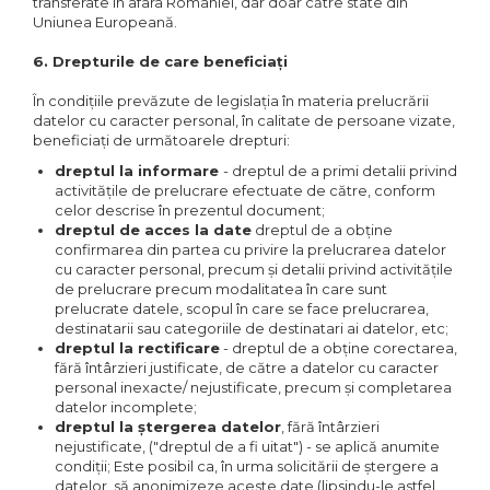
transferate în afara României, dar doar către state din
Uniunea Europeană.
6. Drepturile de care beneficiați
În condițiile prevăzute de legislația în materia prelucrării
datelor cu caracter personal, în calitate de persoane vizate,
beneficiați de următoarele drepturi:
dreptul la informare
- dreptul de a primi detalii privind
activitățile de prelucrare efectuate de către, conform
celor descrise în prezentul document;
dreptul de acces la date
dreptul de a obține
confirmarea din partea cu privire la prelucrarea datelor
cu caracter personal, precum și detalii privind activitățile
de prelucrare precum modalitatea în care sunt
prelucrate datele, scopul în care se face prelucrarea,
destinatarii sau categoriile de destinatari ai datelor, etc;
dreptul la rectificare
- dreptul de a obține corectarea,
fără întârzieri justificate, de către a datelor cu caracter
personal inexacte/ nejustificate, precum și completarea
datelor incomplete;
dreptul la ștergerea datelor
, fără întârzieri
nejustificate, ("dreptul de a fi uitat") - se aplică anumite
condiții; Este posibil ca, în urma solicitării de ștergere a
datelor, să anonimizeze aceste date (lipsindu-le astfel