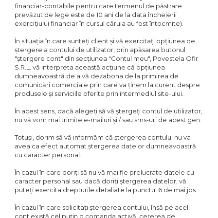
financiar-contabile pentru care termenul de păstrare
prevăzut de lege este de 10 ani de la data încheierii
exercițiului financiar în cursul căruia au fost întocmite).
În situația în care sunteți client și vă exercitați opțiunea de
ștergere a contului de utilizator, prin apăsarea butonul
"ștergere cont" din secțiunea "Contul meu", Povestela Ofir
S.R.L. vă interpreta această acțiune că opțiunea
dumneavoastră de a vă dezabona de la primirea de
comunicări comerciale prin care va ținem la curent despre
produsele și serviciile oferite prin intermediul site-ului.
În acest sens, dacă alegeți să vă ștergeți contul de utilizator,
nu vă vom mai trimite e-mailuri și / sau sms-uri de acest gen.
Totuși, dorim să vă informăm că ștergerea contului nu va
avea ca efect automat ștergerea datelor dumneavoastră
cu caracter personal.
În cazul în care doriți să nu vă mai fie prelucrate datele cu
caracter personal sau dacă doriți ștergerea datelor, vă
puteți exercita drepturile detaliate la punctul 6 de mai jos.
În cazul în care solicitați ștergerea contului, însă pe acel
cont există cel puțin o comanda activă, cererea de