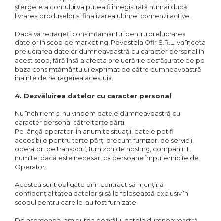
ștergere a contului va putea fi înregistrată numai după
livrarea produselor și finalizarea ultimei comenzi active.
Dacă vă retrageți consimțământul pentru prelucrarea
datelor în scop de marketing, Povestela Ofir S.R.L. va înceta
prelucrarea datelor dumneavoastră cu caracter personal în
acest scop, fără însă a afecta prelucrările desfășurate de pe
baza consimțământului exprimat de către dumneavoastră
înainte de retragerea acestuia.
4. Dezvăluirea datelor cu caracter personal
Nu închiriem și nu vindem datele dumneavoastră cu
caracter personal către terțe părți.
Pe lângă operator, în anumite situații, datele pot fi
accesibile pentru terțe părți precum furnizori de servicii,
operatori de transport, furnizori de hosting, companii IT,
numite, dacă este necesar, ca persoane împuternicite de
Operator.
Acestea sunt obligate prin contract să mențină
confidențialitatea datelor și să le folosească exclusiv în
scopul pentru care le-au fost furnizate.
De asemenea, am putea dezvălui datele dumneavoastră