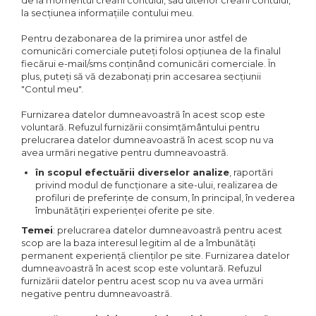
de la momentul creării contului, sau ulterior creării contului,
la secțiunea informațiile contului meu.
Pentru dezabonarea de la primirea unor astfel de
comunicări comerciale puteți folosi opțiunea de la finalul
fiecărui e-mail/sms conținând comunicări comerciale. În
plus, puteți să vă dezabonați prin accesarea secțiunii
"Contul meu".
Furnizarea datelor dumneavoastră în acest scop este
voluntară. Refuzul furnizării consimțământului pentru
prelucrarea datelor dumneavoastră în acest scop nu va
avea urmări negative pentru dumneavoastră.
în scopul efectuării diverselor analize
, raportări
privind modul de funcționare a site-ului, realizarea de
profiluri de preferințe de consum, în principal, în vederea
îmbunătățiri experienței oferite pe site.
Temei
: prelucrarea datelor dumneavoastră pentru acest
scop are la baza interesul legitim al de a îmbunătăți
permanent experiență clienților pe site. Furnizarea datelor
dumneavoastră în acest scop este voluntară. Refuzul
furnizării datelor pentru acest scop nu va avea urmări
negative pentru dumneavoastră.