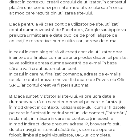
direct în contextul creării contului de utilizator, în contextul
plasării unei comenzi prin intermediul site-ului sau în orice
alt mod care rezultă din utilizarea site-ului.
Dacă pentru a vă crea cont de utilizator pe site, utilizați
contul dumneavoastră de Facebook, Google sau Apple va
prelucra următoarele date publice de profil afișate de
aplicațiile respective: nume utilizator, adresa de e-mail.
În cazul în care alegeți să vă creați cont de utilizator doar
înainte de a finaliza comanda unui produs disponibil pe site,
se va solicita adresa dumneavoastră de e-mail în baza
căreia va fi creat automat un cont.
În cazul în care nu finalizați comanda, adresa de e-mail și
celelalte date furnizate nu vor fi stocate de Povestela Ofir
S.R.L, iar contul creat va fi șters automat.
B. Dacă sunteți vizitator al site-ului, va prelucra datele
dumneavoastră cu caracter personal pe care le furnizați:
În mod direct în contextul utilizării site-ului, cum ar fi datele
pe care le furnizați în cadrul secțiunii de contact / întrebări /
reclamații, în măsura în care ne contactați în acest fel
În mod indirect, date precum: adresa IP, browser folosit,
durata navigării, istoricul căutărilor, sistem de operare
folosit, limba și pagini vizualizate, URL-uri complete,