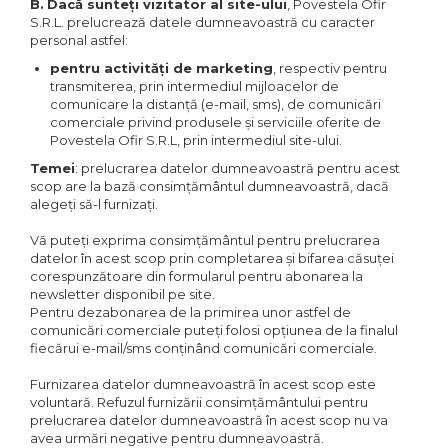
B.
Dacă sunteți vizitator al site-ului
, Povestela Ofir
S.R.L. prelucrează datele dumneavoastră cu caracter
personal astfel:
pentru activități de marketing
, respectiv pentru
transmiterea, prin intermediul mijloacelor de
comunicare la distanță (e-mail, sms), de comunicări
comerciale privind produsele și serviciile oferite de
Povestela Ofir S.R.L, prin intermediul site-ului.
Temei
: prelucrarea datelor dumneavoastră pentru acest
scop are la bază consimțământul dumneavoastră, dacă
alegeți să-l furnizați.
Vă puteți exprima consimțământul pentru prelucrarea
datelor în acest scop prin completarea și bifarea căsuței
corespunzătoare din formularul pentru abonarea la
newsletter disponibil pe site.
Pentru dezabonarea de la primirea unor astfel de
comunicări comerciale puteți folosi opțiunea de la finalul
fiecărui e-mail/sms conținând comunicări comerciale.
Furnizarea datelor dumneavoastră în acest scop este
voluntară. Refuzul furnizării consimțământului pentru
prelucrarea datelor dumneavoastră în acest scop nu va
avea urmări negative pentru dumneavoastră.