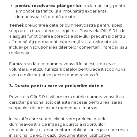
pentru rezolvarea plângerilor
, reclamațiilor și pentru
a monitoriza traficul și a îmbunătăți experiență
dumneavoastră oferită pe site.
Temei
: prelucrarea datelor dumneavoastră pentru acest
scop are la baza interesul legitim al Povestela Ofir S.R.L. de
a asigura funcționarea corectă a site-ului, precum și pentru
a îmbunătăți permanent experiență vizitatorilor site-ului,
inclusiv prin soluționarea diferitelor comentarii, întrebări sau
reclamații.
Furnizarea datelor dumneavoastră în acest scop este
voluntară. Refuzul furnizării datelor pentru acest scop nu va
avea urmări negative pentru dumneavoastră.
3. Durata pentru care va prelucrăm datele
Povestela Ofir S.R.L. vă prelucra datele dumneavoastră cu
caracter personal atât cât este necesar pentru realizarea
scopurilor de prelucrare menționate mai sus.
În cazul în care sunteți client, vom prelucra datele
dumneavoastră pe întreaga durată a raporturilor
contractuale și ulterior conform obligațiilor legale care revin
în sarcină (de ex, în cazul documentelor justificative