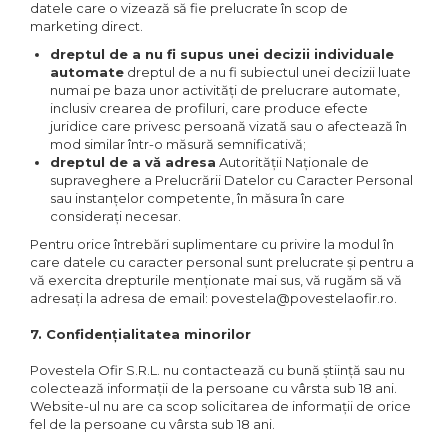
datele care o vizează să fie prelucrate în scop de
marketing direct.
dreptul de a nu fi supus unei decizii individuale
automate
dreptul de a nu fi subiectul unei decizii luate
numai pe baza unor activități de prelucrare automate,
inclusiv crearea de profiluri, care produce efecte
juridice care privesc persoană vizată sau o afectează în
mod similar într-o măsură semnificativă;
dreptul de a vă adresa
Autorității Naționale de
supraveghere a Prelucrării Datelor cu Caracter Personal
sau instanțelor competente, în măsura în care
considerați necesar.
Pentru orice întrebări suplimentare cu privire la modul în
care datele cu caracter personal sunt prelucrate și pentru a
vă exercita drepturile menționate mai sus, vă rugăm să vă
adresați la adresa de email: povestela@povestelaofir.ro.
7. Confidențialitatea minorilor
Povestela Ofir S.R.L. nu contactează cu bună știință sau nu
colectează informații de la persoane cu vârsta sub 18 ani.
Website-ul nu are ca scop solicitarea de informații de orice
fel de la persoane cu vârsta sub 18 ani.