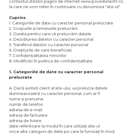
contextul utilizării paginii de internet www.povestelaofir.ro,
la care ne vom referi în continuare cu denumirea "site-ul".
Cuprins
1. Categoriile de date cu caracter personal prelucrate
2. Scopurile și temeiurile prelucrării
3. Durata pentru care vă prelucrăm datele
4. Dezvăluirea datelor cu caracter personal
5. Transferul datelor cu caracter personal
6. Drepturile de care beneficiați
7. Confidențialitatea minorilor
8. Modificări în politica de confidențialitate
1. Categoriile de date cu caracter personal
prelucrate
A. Dacă sunteți client al site-ului, va prelucra datele
dumneavoastră cu caracter personal, cum ar fi:
nume și prenume
număr de telefon
adresa de e-mail
adresa de facturare
adresa de livrare
date referitoare la modul în care utilizați site-ul
orice alte categorii de date pe care le furnizați în mod