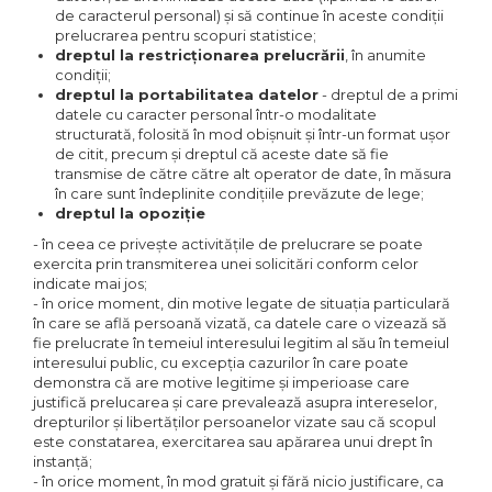
de caracterul personal) și să continue în aceste condiții
prelucrarea pentru scopuri statistice;
dreptul la restricționarea prelucrării
, în anumite
condiții;
dreptul la portabilitatea datelor
- dreptul de a primi
datele cu caracter personal într-o modalitate
structurată, folosită în mod obișnuit și într-un format ușor
de citit, precum și dreptul că aceste date să fie
transmise de către către alt operator de date, în măsura
în care sunt îndeplinite condițiile prevăzute de lege;
dreptul la opoziție
- în ceea ce privește activitățile de prelucrare se poate
exercita prin transmiterea unei solicitări conform celor
indicate mai jos;
- în orice moment, din motive legate de situația particulară
în care se află persoană vizată, ca datele care o vizează să
fie prelucrate în temeiul interesului legitim al său în temeiul
interesului public, cu excepția cazurilor în care poate
demonstra că are motive legitime și imperioase care
justifică prelucarea și care prevalează asupra intereselor,
drepturilor și libertăților persoanelor vizate sau că scopul
este constatarea, exercitarea sau apărarea unui drept în
instanță;
- în orice moment, în mod gratuit și fără nicio justificare, ca