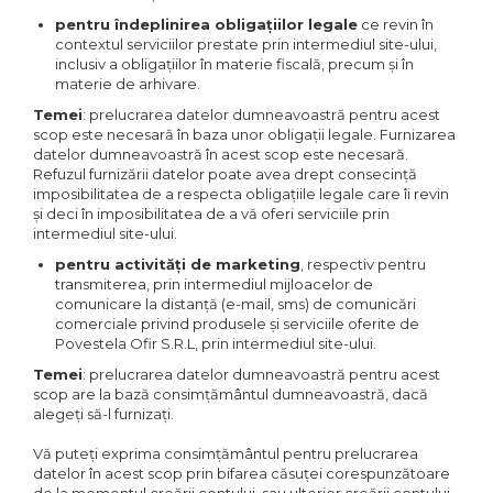
pentru îndeplinirea obligațiilor legale
ce revin în
contextul serviciilor prestate prin intermediul site-ului,
inclusiv a obligațiilor în materie fiscală, precum și în
materie de arhivare.
Temei
: prelucrarea datelor dumneavoastră pentru acest
scop este necesară în baza unor obligații legale. Furnizarea
datelor dumneavoastră în acest scop este necesară.
Refuzul furnizării datelor poate avea drept consecință
imposibilitatea de a respecta obligațiile legale care îi revin
și deci în imposibilitatea de a vă oferi serviciile prin
intermediul site-ului.
pentru activități de marketing
, respectiv pentru
transmiterea, prin intermediul mijloacelor de
comunicare la distanță (e-mail, sms) de comunicări
comerciale privind produsele și serviciile oferite de
Povestela Ofir S.R.L, prin intermediul site-ului.
Temei
: prelucrarea datelor dumneavoastră pentru acest
scop are la bază consimțământul dumneavoastră, dacă
alegeți să-l furnizați.
Vă puteți exprima consimțământul pentru prelucrarea
datelor în acest scop prin bifarea căsuței corespunzătoare