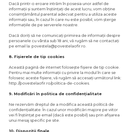
Dacă printr-o eroare intrăm în posesia unor astfel de
informații și suntem înștiințați de acest lucru, vom obține
consimțământul parental adecvat pentru a utiliza aceste
informații sau, în cazul în care nu este posibil, vom șterge
informațiile de pe serverele noastre.
Dacă doriți să ne comunicați primirea de informații despre
persoanele cu vârsta sub 18 ani, vă rugăm să ne contactați
pe email la: povestela@povestelaofir.ro.
8. Fișierele de tip cookies
Această pagină de internet folosește fișiere de tip cookie.
Pentru mai multe informații cu privire la modul în care se
folosesc aceste fișiere, vă rugăm să accesați următorul link:
http://povestelaofir.ro/politica-de-cookies.
9. Modificări în politica de confidențialitate
Ne rezervăm dreptul de a modifica această politică de
confidențialitate. În cazul unor modificări majore pe viitor
vei fi înștiințat pe email (dacă este posibil) sau prin afișarea
unui mesaj specific pe site.
10. Dispoziții finale