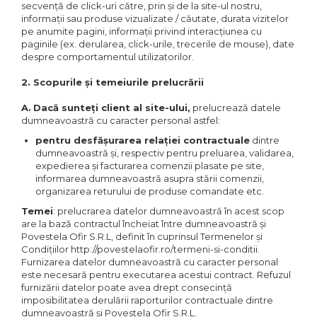
secvență de click-uri către, prin și de la site-ul nostru,
informații sau produse vizualizate / căutate, durata vizitelor
pe anumite pagini, informații privind interacțiunea cu
paginile (ex. derularea, click-urile, trecerile de mouse), date
despre comportamentul utilizatorilor.
2. Scopurile și temeiurile prelucrării
A.
Dacă sunteți client al site-ului,
prelucrează datele
dumneavoastră cu caracter personal astfel:
pentru desfășurarea relației contractuale
dintre
dumneavoastră și, respectiv pentru preluarea, validarea,
expedierea și facturarea comenzii plasate pe site,
informarea dumneavoastră asupra stării comenzii,
organizarea returului de produse comandate etc.
Temei
: prelucrarea datelor dumneavoastră în acest scop
are la bază contractul încheiat între dumneavoastră și
Povestela Ofir S.R.L, definit în cuprinsul Termenelor și
Condițiilor http://povestelaofir.ro/termeni-si-conditii.
Furnizarea datelor dumneavoastră cu caracter personal
este necesară pentru executarea acestui contract. Refuzul
furnizării datelor poate avea drept consecință
imposibilitatea derulării raporturilor contractuale dintre
dumneavoastră și Povestela Ofir S.R.L.